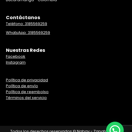
Contáctanos
Teléfono: 3185569259
WhatsApp: 3185569259
Nuestras Redes
Facebook
Instagram
Política de privacidad
Política de envío
Política de reembolso
Términos del servicio
Todos los derechos reservados © Nabay - Zapatos al por
¡Asesor en linea!