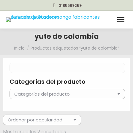
3185569259
yute de colombia
Estás aquí:
Inicio
Productos etiquetados “yute de colombia”
Categorías del producto
Ordenado
Mostrando los 2 resultados