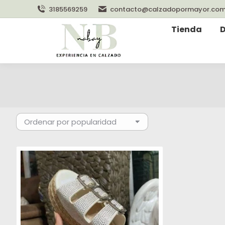
3185569259
contacto@calzadopormayor.co
Tienda