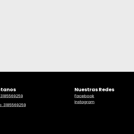
tanos
Nuestras Redes
 3185569259
Facebook
Instagram
: 3185569259