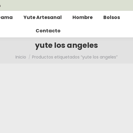
m
Dama
Yute Artesanal
Hombre
Bolsos
Contacto
yute los angeles
Estás aquí:
Inicio
Productos etiquetados “yute los angeles”