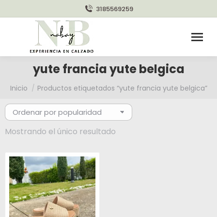
3185569259
yute francia yute belgica
Estás aquí:
Inicio
Productos etiquetados “yute francia yute belgica”
Mostrando el único resultado