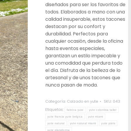
diseñados para ser los favoritos de
todos. Elaborados a mano con una
calidad insuperable, estos tacones
destacan por su confort y
durabilidad. Perfectos para
cualquier ocasión, desde la oficina
hasta eventos especiales,
garantizan un estilo impecable y
una comodidad que perdura todo
el día. Disfruta de la belleza de lo
artesanal y de unos tacones que
nunca pasan de moda.
Categoría:
Calzado en yute
SKU:
043
Etiquetas:
fabrica yute
yute colombia taller
yute francia yute belgica
yute miami
yute natural
yute natural miami
yute páris
yute plataforma