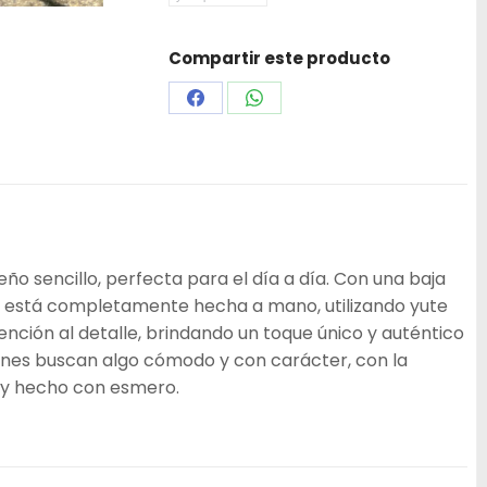
Compartir este producto
Share
Share
on
on
Facebook
WhatsApp
ño sencillo, perfecta para el día a día. Con una baja
, está completamente hecha a mano, utilizando yute
tención al detalle, brindando un toque único y auténtico
ienes buscan algo cómodo y con carácter, con la
 y hecho con esmero.