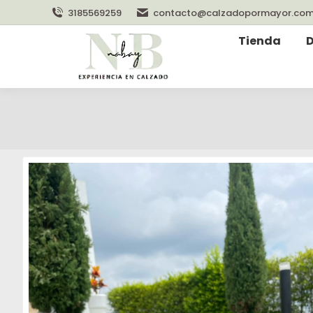
3185569259
contacto@calzadopormayor.co
Tienda