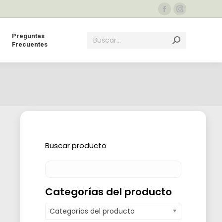
Facebook
Instagram
page
page
Buscar:
Preguntas
opens
opens
Frecuentes
in
in
new
new
window
window
Buscar producto
Categorías del producto
Categorías del producto