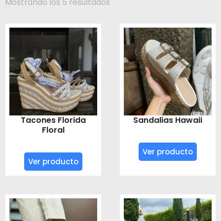
Ordenado
Mostrando los 5 resultados
por
popularidad
Tacones Florida
Sandalias Hawaii
Floral
Ver producto
Ver producto