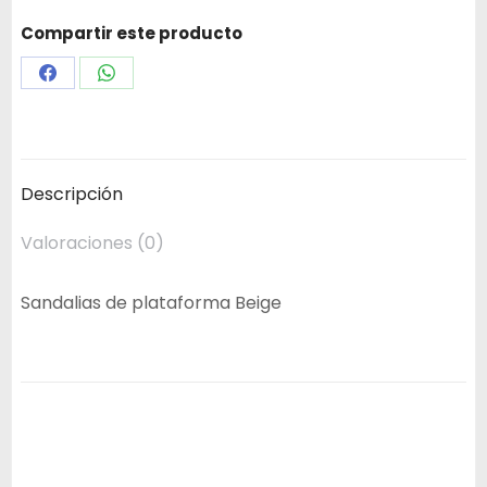
Compartir este producto
Share
Share
on
on
Facebook
WhatsApp
Descripción
Valoraciones (0)
Sandalias de plataforma Beige