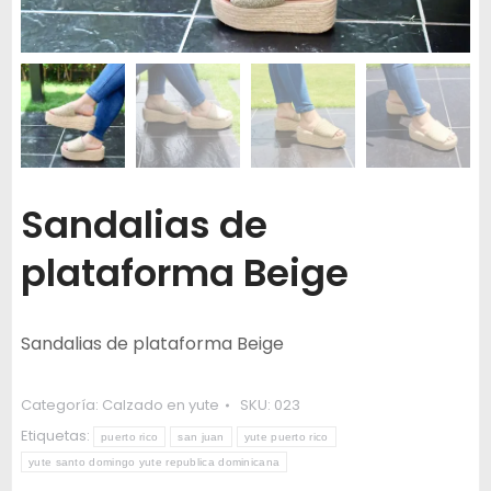
Sandalias de
plataforma Beige
Sandalias de plataforma Beige
Categoría:
Calzado en yute
SKU:
023
Etiquetas:
puerto rico
san juan
yute puerto rico
yute santo domingo yute republica dominicana