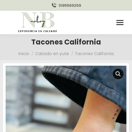
3185569259
Tacones California
Estás aquí:
Inicio
Calzado en yute
Tacones California