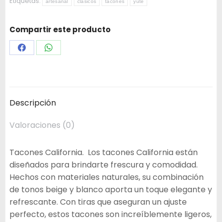
Etiquetas:
artesanal
clasicos
tacones
yute
Compartir este producto
Share
Share
on
on
Facebook
WhatsApp
Descripción
Valoraciones (0)
Tacones California. Los tacones California están
diseñados para brindarte frescura y comodidad.
Hechos con materiales naturales, su combinación
de tonos beige y blanco aporta un toque elegante y
refrescante. Con tiras que aseguran un ajuste
perfecto, estos tacones son increíblemente ligeros,