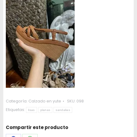
Categoría:
Calzado en yute
SKU:
098
Etiquetas:
lisas
planas
sandalias
Compartir este producto