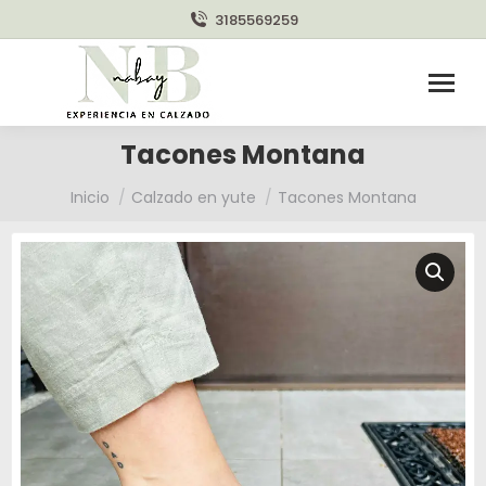
3185569259
Tacones Montana
Estás aquí:
Inicio
Calzado en yute
Tacones Montana