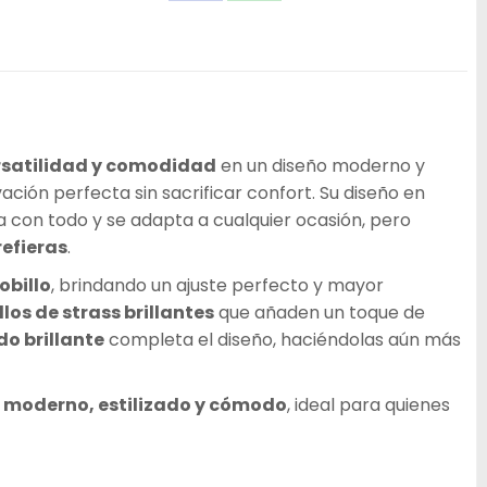
on
on
Facebook
WhatsApp
rsatilidad y comodidad
en un diseño moderno y
vación perfecta sin sacrificar confort. Su diseño en
 con todo y se adapta a cualquier ocasión, pero
refieras
.
obillo
, brindando un ajuste perfecto y mayor
los de strass brillantes
que añaden un toque de
o brillante
completa el diseño, haciéndolas aún más
o
moderno, estilizado y cómodo
, ideal para quienes