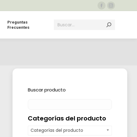
Facebook
Instagram
page
page
Buscar:
Preguntas
opens
opens
Frecuentes
in
in
new
new
window
window
Buscar producto
Categorías del producto
Categorías del producto