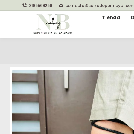
3185569259
contacto@calzadopormayor.co
Tienda