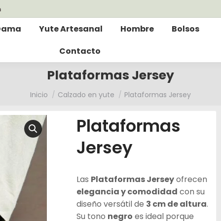
m
Dama
Yute Artesanal
Hombre
Bolsos
Contacto
Plataformas Jersey
Estás aquí:
Inicio
Calzado en yute
Plataformas Jersey
Plataformas
Jersey
Las
Plataformas Jersey
ofrecen
elegancia y comodidad
con su
diseño versátil de
3 cm de altura
.
Su tono
negro
es ideal porque