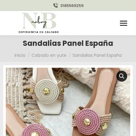
3185569259
Sandalias Panel España
Estás aquí:
Inicio
Calzado en yute
Sandalias Panel España