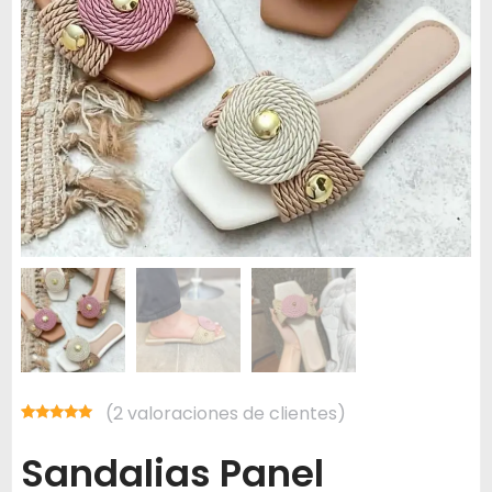
(
2
valoraciones de clientes)
Valorado
1
con
5.00
de
Sandalias Panel
5 en base a
valoración