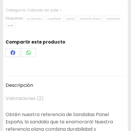
Categoría:
Calzado en yute
Etiquetas:
accesorios
capellada
panel
sandalia plana
sandalias
yute
Compartir este producto
Share
Share
on
on
Facebook
WhatsApp
Descripción
Valoraciones (2)
Obtén nuestra referencia de Sandalias Panel
España, la sandalia que te enamorará! Nuestra
referencia plana combina durabilidad y