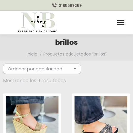
3185569259
brillos
Estás aquí:
Inicio
Productos etiquetados “brillos”
Ordenado
Mostrando los 9 resultados
por
popularidad