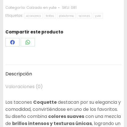
Categoría:
Calzado en yute
SKU:
081
Etiquetas:
accesorios
brillos
plataforma
tacones
yute
Compartir este producto
Share
Share
on
on
Facebook
WhatsApp
Descripción
Valoraciones (0)
Los tacones
Coquette
destacan por su elegancia y
comodidad, convirtiéndose en uno de los favoritos.
Su diseño combina
colores suaves
con una mezcla
de
brillos intensos y texturas únicas
, logrando un