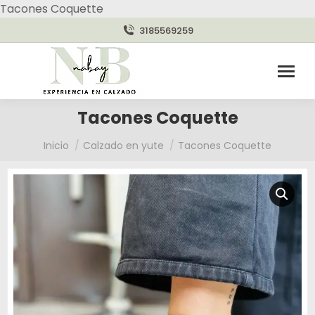
Tacones Coquette
3185569259
Tacones Coquette
Estás aquí:
Inicio
Calzado en yute
Tacones Coquette