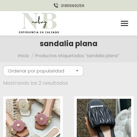
3185569259
sandalia plana
Estás aquí:
Inicio
Productos etiquetados “sandalia plana”
Ordenado
Mostrando los 2 resultados
por
popularidad