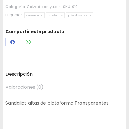
Categoría:
Calzado en yute
SKU:
010
Etiquetas:
dominicana
puerto rico
yute dominicana
Compartir este producto
Share
Share
on
on
Facebook
WhatsApp
Descripción
Valoraciones (0)
Sandalias altas de plataforma Transparentes