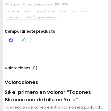
Categoría:
Calzado en yute
SKU:
035
Etiquetas:
atlanta
fabrica
jersey
shoes
shoes atlanta
shoes miami
taller
zapatos atlanta
Compartir este producto
Share
Share
on
on
Facebook
WhatsApp
Valoraciones (0)
Valoraciones
Sé el primero en valorar “Tacones
Blancos con detalle en Yute”
Tu dirección de correo electrónico no será publicada.