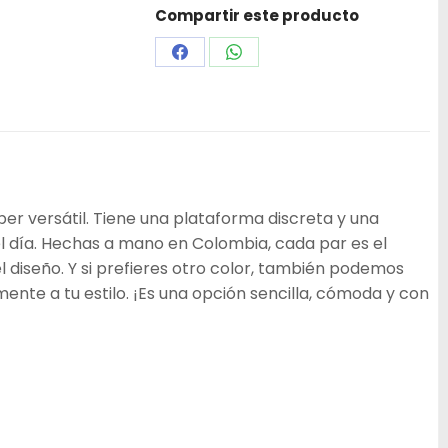
Compartir este producto
Share
Share
on
on
Facebook
WhatsApp
per versátil. Tiene una plataforma discreta y una
el día. Hechas a mano en Colombia, cada par es el
 diseño. Y si prefieres otro color, también podemos
te a tu estilo. ¡Es una opción sencilla, cómoda y con