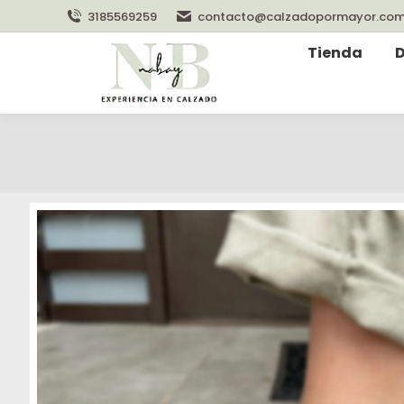
3185569259
contacto@calzadopormayor.co
Tienda