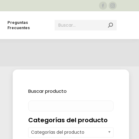
Facebook
Instagram
page
page
Buscar:
Preguntas
opens
opens
Frecuentes
in
in
new
new
window
window
Buscar producto
Categorías del producto
Categorías del producto