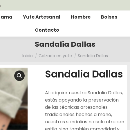
m
Dama
Yute Artesanal
Hombre
Bolsos
Contacto
Sandalia Dallas
Estás aquí:
Inicio
Calzado en yute
Sandalia Dallas
Sandalia Dallas
Al adquirir nuestra Sandalia Dallas,
estás apoyando la preservación
de las técnicas artesanales
tradicionales hechas a mano,
nuestras sandalias no solo ofrecen
estilo, sino también comodidad y